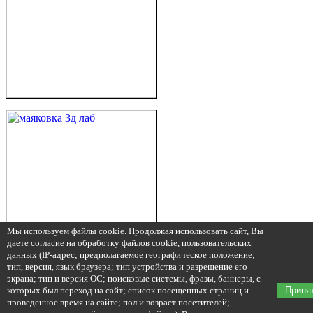
Мы используем файлы cookie. Продолжая использовать сайт, Вы
даете согласие на обработку файлов cookie, пользовательских
данных (IP-адрес; предполагаемое географическое положение;
тип, версия, язык браузера; тип устройства и разрешение его
экрана; тип и версия ОС; поисковые системы, фразы, баннеры, с
которых был переход на сайт; список посещенных страниц и
Приня
проведенное время на сайте; пол и возраст посетителей;