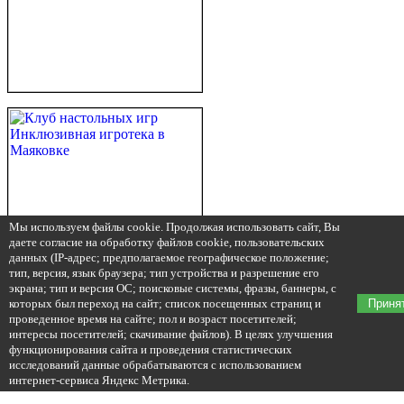
Мы используем файлы cookie. Продолжая использовать сайт, Вы
даете согласие на обработку файлов cookie, пользовательских
данных (IP-адрес; предполагаемое географическое положение;
тип, версия, язык браузера; тип устройства и разрешение его
экрана; тип и версия ОС; поисковые системы, фразы, баннеры, с
которых был переход на сайт; список посещенных страниц и
Приня
проведенное время на сайте; пол и возраст посетителей;
интересы посетителей; скачивание файлов). В целях улучшения
функционирования сайта и проведения статистических
исследований данные обрабатываются с использованием
интернет-сервиса Яндекс Метрика.