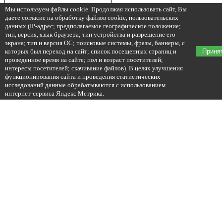
Мы используем файлы cookie. Продолжая использовать сайт, Вы
даете согласие на обработку файлов cookie, пользовательских
данных (IP-адрес; предполагаемое географическое положение;
тип, версия, язык браузера; тип устройства и разрешение его
экрана; тип и версия ОС; поисковые системы, фразы, баннеры, с
которых был переход на сайт; список посещенных страниц и
Приня
проведенное время на сайте; пол и возраст посетителей;
интересы посетителей; скачивание файлов). В целях улучшения
функционирования сайта и проведения статистических
исследований данные обрабатываются с использованием
интернет-сервиса Яндекс Метрика.