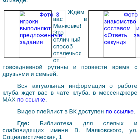
команде.
Ждём
вас в
Маяковке!
Это
отличный
способ
отвлечься
от
повседневной рутины и провести время с
друзьями и семьей.
Вся актуальная информация о работе
клуба ждет вас в чате клуба, в мессенджере
МАХ
по ссылке
.
Видео плейлист в ВК доступен
по ссылке
.
Где:
Библиотека для слепых и
слабовидящих имени В. Маяковского, ул.
Социалистическая, 1