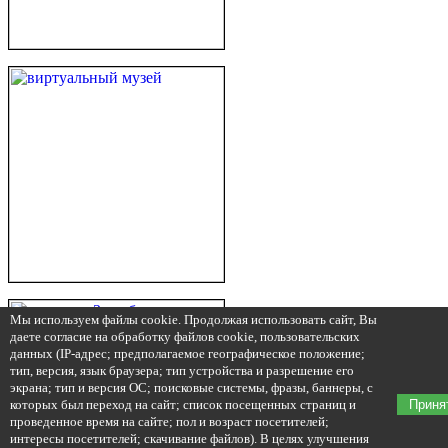
Мы используем файлы cookie. Продолжая использовать сайт, Вы
даете согласие на обработку файлов cookie, пользовательских
данных (IP-адрес; предполагаемое географическое положение;
тип, версия, язык браузера; тип устройства и разрешение его
экрана; тип и версия ОС; поисковые системы, фразы, баннеры, с
которых был переход на сайт; список посещенных страниц и
Приня
проведенное время на сайте; пол и возраст посетителей;
интересы посетителей; скачивание файлов). В целях улучшения