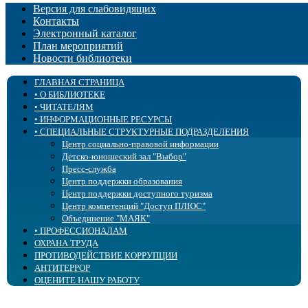
Версия для слабовидящих
Контакты
Электронный каталог
План мероприятий
Новости библиотеки
ГЛАВНАЯ СТРАНИЦА
• О БИБЛИОТЕКЕ
• ЧИТАТЕЛЯМ
История
• ИНФОРМАЦИОННЫЕ РЕСУРСЫ
Учредительные документы
Правила пользования
• СПЕЦИАЛЬНЫЕ СТРУКТУРНЫЕ ПОДРАЗДЕЛЕНИЯ
Государственное задание и оценка качества
Библиотека «ЛОГОС»
Новые поступления
Услуги
Страничка психолога
Электронные ресурсы
Центр социально-правовой информации
Образовательная деятельность
Блог Доступное чтение
Периодические издания
Детско-юношеский зал "Выбор"
Структура
Клубы, объединения
Издания библиотеки
Пресс-служба
Бэкграундер
Озвученные книжные выставки
Тифлокалендарь
Центр поддержки образования
Попечительский совет
Фильмы с тифлокомментариями
Тифлоновости
Центр поддержки доступного туризма
Сплошное сердце
Центр «ПромоБрайль»
Калейдоскоп событий
Центр компетенций "Доступ ПЛЮС"
Библиотека в СМИ
Брайль-Актив
Объединение "МАЯК"
• ПРОФЕССИОНАЛАМ
Профсоюз
Аллея для слепых
ОХРАНА ТРУДА
Доступная среда
Культура для школьников
• Библиотечным специалистам
ПРОТИВОДЕЙСТВИЕ КОРРУПЦИИ
Сведения об учредителе
Советует юрист
Специалистам сферы воспитания и образования
Интергрированное библиотечное обслуживание
АНТИТЕРРОР
Специалистам сферы реабилитации
Повышение квалификации
ОЦЕНИТЕ НАШУ РАБОТУ
Специалистам-офтальмологам
Виртуальный кабинет
Online информирование
Организация доступной среды
Виртуальная справка
Методические материалы