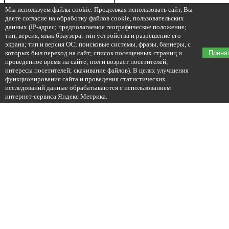
Мы используем файлы cookie. Продолжая использовать сайт, Вы
даете согласие на обработку файлов cookie, пользовательских
данных (IP-адрес; предполагаемое географическое положение;
тип, версия, язык браузера; тип устройства и разрешение его
экрана; тип и версия ОС; поисковые системы, фразы, баннеры, с
которых был переход на сайт; список посещенных страниц и
Приня
проведенное время на сайте; пол и возраст посетителей;
интересы посетителей; скачивание файлов). В целях улучшения
функционирования сайта и проведения статистических
исследований данные обрабатываются с использованием
интернет-сервиса Яндекс Метрика.