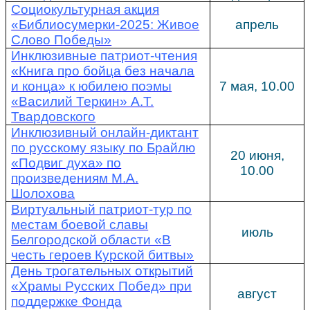
Социокультурная акция
«Библиосу
мерки-2025: Живое
апрель
Слово Победы»
Инклюзивные патриот-чтения
«Книга про бойца без начала
и конца» к юбилею поэмы
7 мая, 10.00
«Василий Теркин» А.Т.
Твардовского
Инклюзивный онлайн-диктант
по русскому языку по Брайлю
20 июня,
«Подвиг духа» по
10.00
произведениям М.А.
Шолохова
Виртуальный патриот-тур по
местам боевой славы
июль
Белгородской области «В
честь героев Курской битвы»
День трогательных открытий
«Храмы Русских Побед» при
август
поддержке Фонда