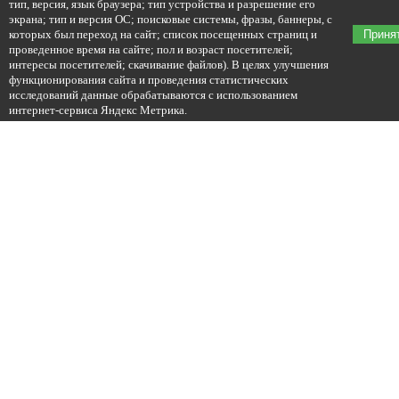
тип, версия, язык браузера; тип устройства и разрешение его
экрана; тип и версия ОС; поисковые системы, фразы, баннеры, с
которых был переход на сайт; список посещенных страниц и
Приня
проведенное время на сайте; пол и возраст посетителей;
интересы посетителей; скачивание файлов). В целях улучшения
функционирования сайта и проведения статистических
исследований данные обрабатываются с использованием
интернет-сервиса Яндекс Метрика.