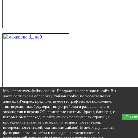
Мы используем файлы cookie. Продолжая использовать сайт, Вы
даете согласие на обработку файлов cookie, пользовательских
данных (IP-адрес; предполагаемое географическое положение;
тип, версия, язык браузера; тип устройства и разрешение его
экрана; тип и версия ОС; поисковые системы, фразы, баннеры, с
которых был переход на сайт; список посещенных страниц и
Приня
проведенное время на сайте; пол и возраст посетителей;
интересы посетителей; скачивание файлов). В целях улучшения
функционирования сайта и проведения статистических
исследований данные обрабатываются с использованием