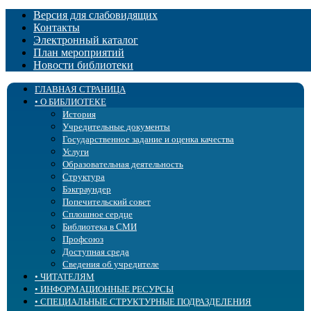
Версия для слабовидящих
Контакты
Электронный каталог
План мероприятий
Новости библиотеки
ГЛАВНАЯ СТРАНИЦА
• О БИБЛИОТЕКЕ
История
Учредительные документы
Государственное задание и оценка качества
Услуги
Образовательная деятельность
Структура
Бэкграундер
Попечительский совет
Сплошное сердце
Библиотека в СМИ
Профсоюз
Доступная среда
Сведения об учредителе
• ЧИТАТЕЛЯМ
• ИНФОРМАЦИОННЫЕ РЕСУРСЫ
Правила пользования
• СПЕЦИАЛЬНЫЕ СТРУКТУРНЫЕ ПОДРАЗДЕЛЕНИЯ
Библиотека «ЛОГОС»
Новые поступления