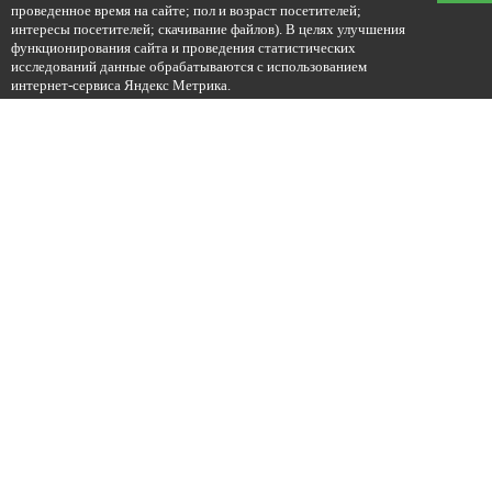
проведенное время на сайте; пол и возраст посетителей;
интересы посетителей; скачивание файлов). В целях улучшения
функционирования сайта и проведения статистических
исследований данные обрабатываются с использованием
интернет-сервиса Яндекс Метрика.