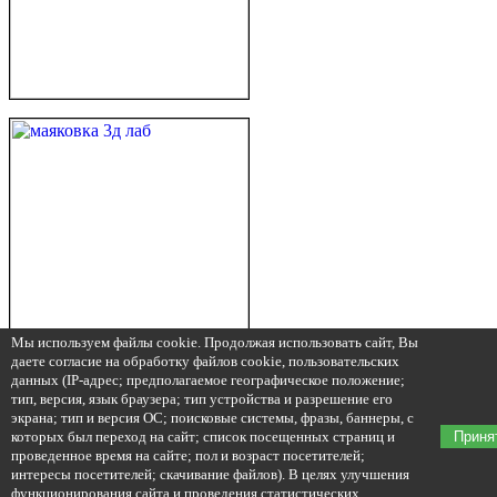
Мы используем файлы cookie. Продолжая использовать сайт, Вы
даете согласие на обработку файлов cookie, пользовательских
данных (IP-адрес; предполагаемое географическое положение;
тип, версия, язык браузера; тип устройства и разрешение его
экрана; тип и версия ОС; поисковые системы, фразы, баннеры, с
которых был переход на сайт; список посещенных страниц и
Приня
проведенное время на сайте; пол и возраст посетителей;
интересы посетителей; скачивание файлов). В целях улучшения
функционирования сайта и проведения статистических