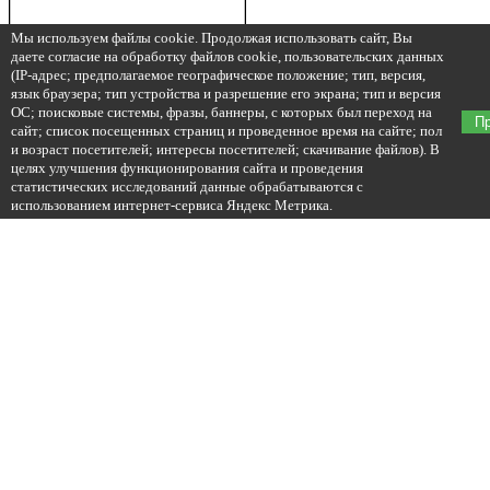
Мы используем файлы cookie. Продолжая использовать сайт, Вы
даете согласие на обработку файлов cookie, пользовательских данных
(IP-адрес; предполагаемое географическое положение; тип, версия,
язык браузера; тип устройства и разрешение его экрана; тип и версия
ОС; поисковые системы, фразы, баннеры, с которых был переход на
П
сайт; список посещенных страниц и проведенное время на сайте; пол
и возраст посетителей; интересы посетителей; скачивание файлов). В
целях улучшения функционирования сайта и проведения
статистических исследований данные обрабатываются с
использованием интернет-сервиса Яндекс Метрика.