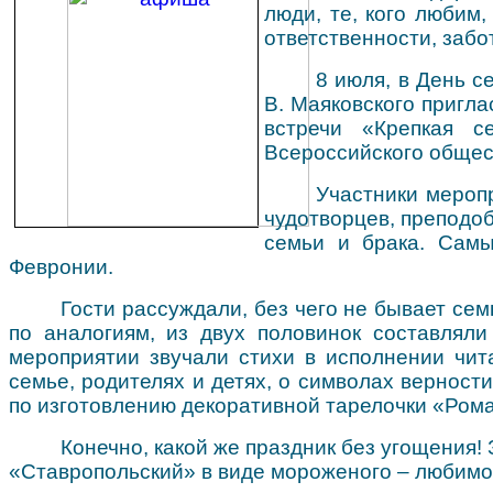
люди, те, кого любим
ответственности, забот
8 июля, в День с
В. Маяковского пригл
встречи «Крепкая с
Всероссийского общес
Участники меропр
чудотворцев, преподо
семьи и брака. Самы
Февронии.
Гости рассуждали, без чего не бывает се
по аналогиям, из двух половинок составляли
мероприятии звучали стихи в исполнении чит
семье, родителях и детях, о символах верност
по изготовлению декоративной тарелочки «Ром
Конечно, какой же праздник без угощения
«Ставропольский» в виде мороженого – любимог