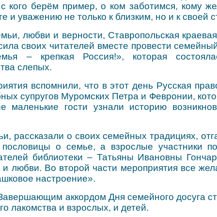
, с кого берём пример, о ком заботимся, кому 
е и уважению не только к близким, но и к своей с
емьи, любви и верности, Ставропольская краев
асила своих читателей вместе провести семейны
емья – крепкая Россия!», которая состоял
тва слепых.
иятия вспомнили, что в этот день Русская пра
бных супругов Муромских Петра и Февронии, кот
е маленькие гости узнали историю возникнов
мьи, рассказали о своих семейных традициях, от
 пословицы о семье, а взрослые участники п
ателей библиотеки – Татьяны Ивановны Гонча
и и любви. Во второй части мероприятия все же
ашковое настроение».
! Завершающим аккордом Дня семейного досуга с
о лакомства и взрослых, и детей.