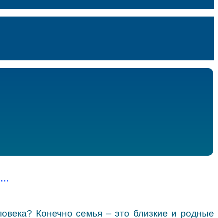
е…
еловека? Конечно семья – это близкие и родные