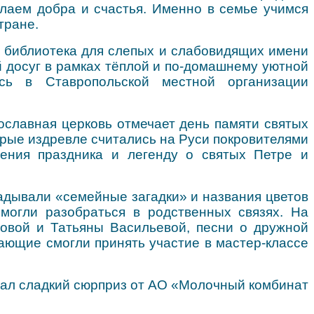
желаем добра и счастья. Именно в семье учимся
тране.
ая библиотека для слепых и слабовидящих имени
й досуг в рамках тёплой и по-домашнему уютной
ась в Ставропольской местной организации
вославная церковь отмечает день памяти святых
орые издревле считались на Руси покровителями
ения праздника и легенду о святых Петре и
гадывали «семейные загадки» и названия цветов
омогли разобраться в родственных связях. На
ровой и Татьяны Васильевой, песни о дружной
лающие смогли принять участие в мастер-классе
тал сладкий сюрприз от АО «Молочный комбинат