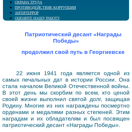
ОХРАНА ТРУДА
Образовательная деятельность
Блог Доступное чтение
Периодические издания
Детско-юношеский зал "Выбор"
• Библиотечным специалистам
ПРОТИВОДЕЙСТВИЕ КОРРУПЦИИ
Структура
Клубы, объединения
Издания библиотеки
Пресс-служба
Специалистам сферы воспитания и образования
Интергрированное библиотечное обслуживание
АНТИТЕРРОР
Бэкграундер
Озвученные книжные выставки
Тифлокалендарь
Центр поддержки образования
Специалистам сферы реабилитации
Повышение квалификации
ОЦЕНИТЕ НАШУ РАБОТУ
Попечительский совет
Фильмы с тифлокомментариями
Тифлоновости
Центр поддержки доступного туризма
Специалистам-офтальмологам
Виртуальный кабинет
Сплошное сердце
Центр «ПромоБрайль»
Калейдоскоп событий
Центр компетенций "Доступ ПЛЮС"
Online информирование
Организация доступной среды
Библиотека в СМИ
Брайль-Актив
Объединение "МАЯК"
Виртуальная справка
Методические материалы
Патриотический десант «Награды
Профсоюз
Аллея для слепых
Доступная среда
Культура для школьников
Победы»
Сведения об учредителе
Советует юрист
продолжил свой путь в Георгиевске
22 июня 1941 года является одной из
самых печальных дат в истории России. Она
стала началом Великой Отечественной войны.
В этот день мы скорбим по всем, кто ценой
своей жизни выполнил святой долг, защищая
Родину. Многие из них награждены посмертно
орденами и медалями разных степеней. Этим
наградам и их обладателям и был посвящен
патриотический десант «Награды Победы».