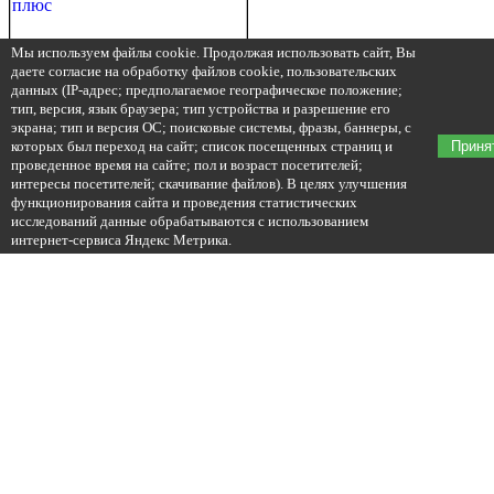
Мы используем файлы cookie. Продолжая использовать сайт, Вы
даете согласие на обработку файлов cookie, пользовательских
данных (IP-адрес; предполагаемое географическое положение;
тип, версия, язык браузера; тип устройства и разрешение его
экрана; тип и версия ОС; поисковые системы, фразы, баннеры, с
которых был переход на сайт; список посещенных страниц и
Приня
проведенное время на сайте; пол и возраст посетителей;
интересы посетителей; скачивание файлов). В целях улучшения
функционирования сайта и проведения статистических
исследований данные обрабатываются с использованием
интернет-сервиса Яндекс Метрика.