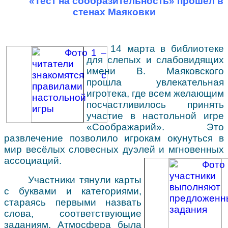
«Тест на сообразительность» прошёл в
Профсоюз
Аллея для слепых
Доступная среда
Культура для школьников
стенах Маяковки
Сведения об учредителе
Советует юрист
14 марта в библиотеке
для слепых и слабовидящих
имени В. Маяковского
прошла увлекательная
игротека, где всем желающим
посчастливилось принять
участие в настольной игре
«Соображарий». Это
развлечение позволило игрокам окунуться в
мир весёлых словесных дуэлей и мгновенных
ассоциаций.
Участники тянули карты
с буквами и категориями,
стараясь первыми назвать
слова, соответствующие
заданиям. Атмосфера была