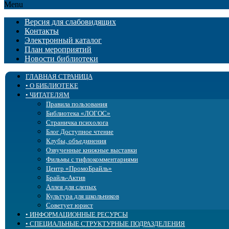
Menu
Версия для слабовидящих
Контакты
Электронный каталог
План мероприятий
Новости библиотеки
ГЛАВНАЯ СТРАНИЦА
• О БИБЛИОТЕКЕ
• ЧИТАТЕЛЯМ
История
Учредительные документы
Правила пользования
Государственное задание и оценка качества
Библиотека «ЛОГОС»
Услуги
Страничка психолога
Образовательная деятельность
Блог Доступное чтение
Структура
Клубы, объединения
Бэкграундер
Озвученные книжные выставки
Попечительский совет
Фильмы с тифлокомментариями
Сплошное сердце
Центр «ПромоБрайль»
Библиотека в СМИ
Брайль-Актив
Профсоюз
Аллея для слепых
Доступная среда
Культура для школьников
Сведения об учредителе
Советует юрист
• ИНФОРМАЦИОННЫЕ РЕСУРСЫ
• СПЕЦИАЛЬНЫЕ СТРУКТУРНЫЕ ПОДРАЗДЕЛЕНИЯ
Новые поступления