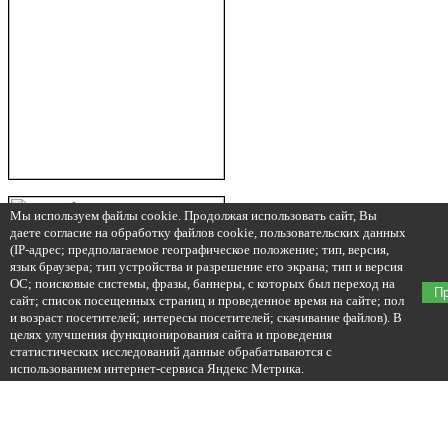
Мы используем файлы cookie. Продолжая использовать сайт, Вы
даете согласие на обработку файлов cookie, пользовательских данных
(IP-адрес; предполагаемое географическое положение; тип, версия,
язык браузера; тип устройства и разрешение его экрана; тип и версия
ОС; поисковые системы, фразы, баннеры, с которых был переход на
П
сайт; список посещенных страниц и проведенное время на сайте; пол
и возраст посетителей; интересы посетителей; скачивание файлов). В
целях улучшения функционирования сайта и проведения
статистических исследований данные обрабатываются с
использованием интернет-сервиса Яндекс Метрика.