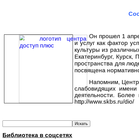
Online информирование
Организация доступной среды
Виртуальная справка
Методические материалы
Сос
Он прошел 1 апр
и услуг как фактор у
культуры из различных
Екатеринбург, Курск,
пространства для люд
посвящена нормативно
Напомним, Центр
слабовидящих имени 
деятельности. Более
http
://
www
.
skbs
.
ru
/
dio
/
Библиотека в соцсетях