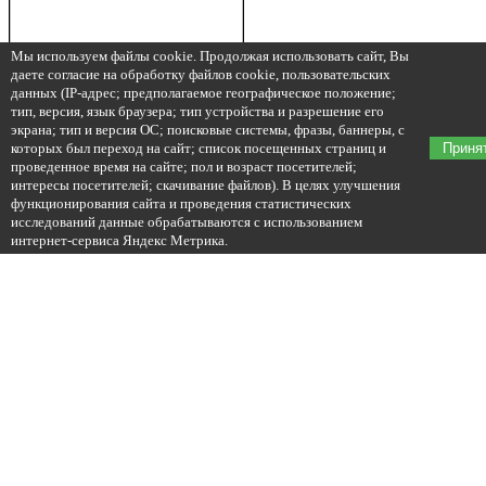
Мы используем файлы cookie. Продолжая использовать сайт, Вы
даете согласие на обработку файлов cookie, пользовательских
данных (IP-адрес; предполагаемое географическое положение;
тип, версия, язык браузера; тип устройства и разрешение его
экрана; тип и версия ОС; поисковые системы, фразы, баннеры, с
которых был переход на сайт; список посещенных страниц и
Приня
проведенное время на сайте; пол и возраст посетителей;
интересы посетителей; скачивание файлов). В целях улучшения
функционирования сайта и проведения статистических
исследований данные обрабатываются с использованием
интернет-сервиса Яндекс Метрика.