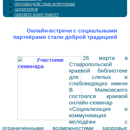
ПРОТИВОДЕЙСТВИЕ КОРРУПЦИИ
Сведения об учредителе
Советует юрист
Специалистам сферы воспитания и образования
Интергрированное библиотечное обслуживание
АНТИТЕРРОР
Специалистам сферы реабилитации
Повышение квалификации
ОЦЕНИТЕ НАШУ РАБОТУ
Специалистам-офтальмологам
Виртуальный кабинет
Online информирование
Организация доступной среды
Виртуальная справка
Методические материалы
Онлайн-встречи с социальными
партнёрами стали доброй традицией
26 марта в
Ставропольской
краевой библиотеке
для слепых и
слабовидящих имени
В. Маяковского
состоялся краевой
онлайн-семинар
«Социализация и
коммуникация
молодёжи с
ограниченными возможностями здоровья: