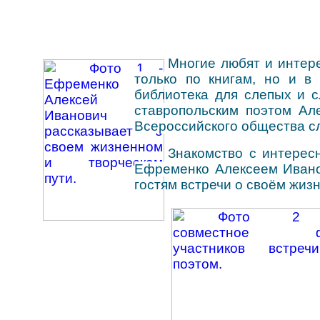
Online информирование
Организация доступной среды
Виртуальная справка
Методические материалы
Многие любят и интере
только по книгам, но и в
библиотека для слепых и с
ставропольским поэтом А
Всероссийского общества с
Знакомство с интерес
Ефременко Алексеем Иван
гостям встречи о своём жизн