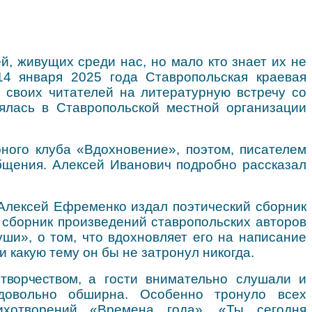
, живущих среди нас, но мало кто знает их не
14 января 2025 года Ставропольская краевая
 своих читателей на л
итературную встречу со
оялась
в Ставропольской местной организации
ного клуба «Вдохновение», поэтом, писателем
бщения.
Алексей Иванович подробно рассказал
.
 Алексей Ефременко издал поэтический сборник
 сборник произведений ставропольских авторов
души»,
о том, что вдохновляет
его
на написание
и какую тему он бы не затронул никогда.
ворчеством, а
г
ости
внимательно слушали и
овольно обширна. Особенно тронуло всех
ихотворений «Времена года», «Ты сегодня