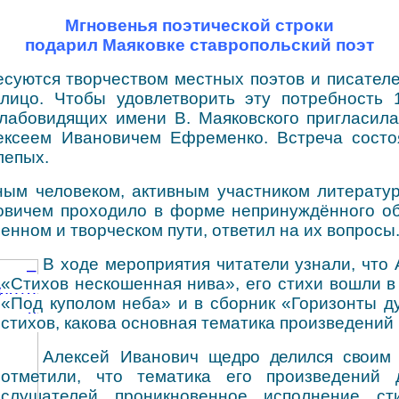
Мгновенья поэтической строки
подарил Маяковке ставропольский поэт
суются творчеством местных поэтов и писателей
 лицо. Чтобы удовлетворить эту потребность
лабовидящих имени В. Маяковского пригласила
лексеем Ивановичем Ефременко
. Встреча сост
лепых.
ным человеком, активным
участником
литератур
овичем проходило в форме непринуждённого о
енном и творческом пути, ответил на их вопросы
В ходе мероприятия читатели узнали, что
«Стихов нескошенная нива», его стихи вошли в
«Под куполом неба» и в сборник «Горизонты 
стихов, какова основная тематика
произведений 
Алексей Иванович
щедро делился своим т
отметили, что тематика его
произведений
д
слушателей проникновенное исполнение ст