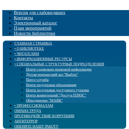
Версия для слабовидящих
Контакты
Электронный каталог
План мероприятий
Новости библиотеки
ГЛАВНАЯ СТРАНИЦА
• О БИБЛИОТЕКЕ
• ЧИТАТЕЛЯМ
История
• ИНФОРМАЦИОННЫЕ РЕСУРСЫ
Учредительные документы
Правила пользования
• СПЕЦИАЛЬНЫЕ СТРУКТУРНЫЕ ПОДРАЗДЕЛЕНИЯ
Государственное задание и оценка качества
Библиотека «ЛОГОС»
Новые поступления
Услуги
Страничка психолога
Электронные ресурсы
Центр социально-правовой информации
Образовательная деятельность
Блог Доступное чтение
Периодические издания
Детско-юношеский зал "Выбор"
Структура
Клубы, объединения
Издания библиотеки
Пресс-служба
Бэкграундер
Озвученные книжные выставки
Тифлокалендарь
Центр поддержки образования
Попечительский совет
Фильмы с тифлокомментариями
Тифлоновости
Центр поддержки доступного туризма
Сплошное сердце
Центр «ПромоБрайль»
Калейдоскоп событий
Центр компетенций "Доступ ПЛЮС"
Библиотека в СМИ
Брайль-Актив
Объединение "МАЯК"
• ПРОФЕССИОНАЛАМ
Профсоюз
Аллея для слепых
ОХРАНА ТРУДА
Доступная среда
Культура для школьников
• Библиотечным специалистам
ПРОТИВОДЕЙСТВИЕ КОРРУПЦИИ
Сведения об учредителе
Советует юрист
Специалистам сферы воспитания и образования
Интергрированное библиотечное обслуживание
АНТИТЕРРОР
Специалистам сферы реабилитации
Повышение квалификации
ОЦЕНИТЕ НАШУ РАБОТУ
Специалистам-офтальмологам
Виртуальный кабинет