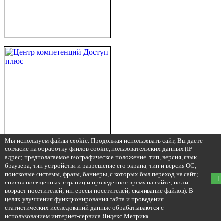
Мы используем файлы cookie. Продолжая использовать сайт, Вы даете
согласие на обработку файлов cookie, пользовательских данных (IP-
адрес; предполагаемое географическое положение; тип, версия, язык
браузера; тип устройства и разрешение его экрана; тип и версия ОС;
поисковые системы, фразы, баннеры, с которых был переход на сайт;
П
список посещенных страниц и проведенное время на сайте; пол и
возраст посетителей; интересы посетителей; скачивание файлов). В
целях улучшения функционирования сайта и проведения
статистических исследований данные обрабатываются с
использованием интернет-сервиса Яндекс Метрика.