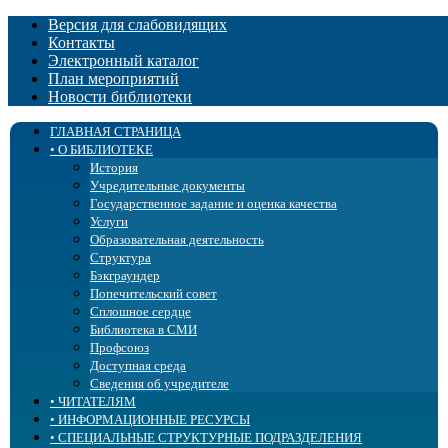
Версия для слабовидящих
Контакты
Электронный каталог
План мероприятий
Новости библиотеки
ГЛАВНАЯ СТРАНИЦА
• О БИБЛИОТЕКЕ
История
Учредительные документы
Государственное задание и оценка качества
Услуги
Образовательная деятельность
Структура
Бэкграундер
Попечительский совет
Сплошное сердце
Библиотека в СМИ
Профсоюз
Доступная среда
Сведения об учредителе
• ЧИТАТЕЛЯМ
• ИНФОРМАЦИОННЫЕ РЕСУРСЫ
Правила пользования
• СПЕЦИАЛЬНЫЕ СТРУКТУРНЫЕ ПОДРАЗДЕЛЕНИЯ
Библиотека «ЛОГОС»
Новые поступления