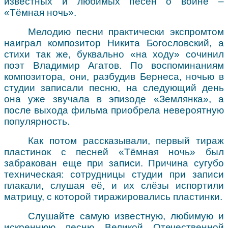
известных и любимых песен о войне –
«Тёмная ночь».
Мелодию песни практически экспромтом
наиграл композитор Никита Богословский, а
стихи так же, буквально «на ходу» сочинил
поэт Владимир Агатов. По воспоминаниям
композитора, они, разбудив Бернеса, ночью в
студии записали песню, на следующий день
она уже звучала в эпизоде «Землянка», а
после выхода фильма приобрела невероятную
популярность.
Как потом рассказывали, первый тираж
пластинок с песней «Тёмная ночь» был
забракован еще при записи. Причина сугубо
техническая: сотрудницы студии при записи
плакали, слушая её, и их слёзы испортили
матрицу, с которой тиражировались пластинки.
Слушайте самую известную, любимую и
искреннюю песню Великой Отечественной