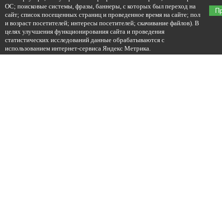
ОС; поисковые системы, фразы, баннеры, с которых был переход на
П
сайт; список посещенных страниц и проведенное время на сайте; пол
и возраст посетителей; интересы посетителей; скачивание файлов). В
целях улучшения функционирования сайта и проведения
статистических исследований данные обрабатываются с
использованием интернет-сервиса Яндекс Метрика.