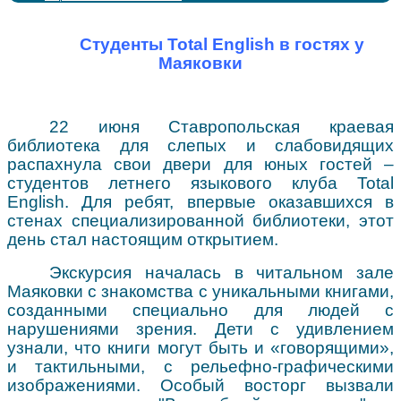
Сплошное сердце
Центр «ПромоБрайль»
Калейдоскоп событий
Центр компетенций "Доступ ПЛЮС"
Online информирование
Организация доступной среды
Библиотека в СМИ
Брайль-Актив
Объединение "МАЯК"
Виртуальная справка
Методические материалы
Студенты Total English в гостях у
Профсоюз
Аллея для слепых
Доступная среда
Культура для школьников
Маяковки
Сведения об учредителе
Советует юрист
22 июня Ставропольская краевая
библиотека для слепых и слабовидящих
распахнула свои двери для юных гостей –
студентов летнего языкового клуба Total
English. Для ребят, впервые оказавшихся в
стенах специализированной библиотеки, этот
день стал настоящим открытием.
Экскурсия началась в читальном зале
Маяковки с знакомства с уникальными книгами,
созданными специально для людей с
нарушениями зрения. Дети с удивлением
узнали, что книги могут быть и «говорящими»,
и тактильными, с рельефно-графическими
изображениями. Особый восторг вызвали