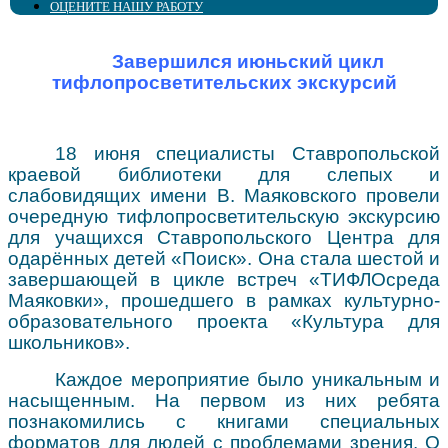
ОЦЕНИТЕ НАШУ РАБОТУ
Попечительский совет
Фильмы с тифлокомментариями
Тифлоновости
Центр поддержки доступного туризма
Специалистам-офтальмологам
Виртуальный кабинет
Сплошное сердце
Центр «ПромоБрайль»
Калейдоскоп событий
Центр компетенций "Доступ ПЛЮС"
Online информирование
Организация доступной среды
Библиотека в СМИ
Брайль-Актив
Объединение "МАЯК"
Виртуальная справка
Методические материалы
Завершился июньский цикл
Профсоюз
Аллея для слепых
Доступная среда
Культура для школьников
тифлопросветительских экскурсий
Сведения об учредителе
Советует юрист
18 июня специалисты Ставропольской
краевой библиотеки для слепых и
слабовидящих имени В. Маяковского провели
очередную тифлопросветительскую экскурсию
для учащихся Ставропольского Центра для
одарённых детей «Поиск». Она стала шестой и
завершающей в цикле встреч «ТИФЛОсреда
Маяковки», прошедшего в рамках культурно-
образовательного проекта «Культура для
школьников».
Каждое мероприятие было уникальным и
насыщенным. На первом из них ребята
познакомились с книгами специальных
форматов для людей с проблемами зрения. О