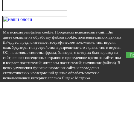
Мы используем файлы cookie. Продолжая использовать сайт, Вы
даете согласие на обработку файлов cookie, пользовательских данных
(IP-адрес; предполагаемое географическое положение; тип, версия,
язык браузера; тип устройства и разрешение его экрана; тип и версия
ОС; поисковые системы, фразы, баннеры, с которых был переход на
П
сайт; список посещенных страниц и проведенное время на сайте; пол
и возраст посетителей; интересы посетителей; скачивание файлов). В
целях улучшения функционирования сайта и проведения
статистических исследований данные обрабатываются с
использованием интернет-сервиса Яндекс Метрика.